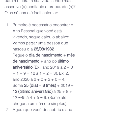
para melhorar a sua vida, sendo mais 
assertivo (a) confiante e preparado (a)?
Olha só como é fácil calcular:
Primeiro é necessário encontrar o 
Ano Pessoal que você está 
vivendo, segue cálculo abaixo:
Vamos pegar uma pessoa que 
nasceu dia 
25/08/1982
Pegue o 
dia de nascimento
 + 
mês 
de nascimento
 + ano do 
último 
aniversário
 (Ex.: ano 2019 à 2 + 0 
+ 1 + 9 = 12 à 1 + 2 = 3); Ex. 2: 
ano 2020 à 2 + 0 + 2 + 0 = 4. 
Soma 
25 (dia)
 + 
8 (mês)
 + 2019 = 
12 (último aniversário)
 à 25 + 8 + 
12 =45 à 4 + 5 = 9. (Some até 
chegar a um número simples).
Agora que você descobriu o ano 