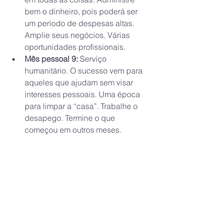
bem o dinheiro, pois poderá ser 
um período de despesas altas. 
Amplie seus negócios. Várias 
oportunidades profissionais.
Mês pessoal 9: 
Serviço 
humanitário. O sucesso vem para 
aqueles que ajudam sem visar 
interesses pessoais. Uma época 
para limpar a “casa”. Trabalhe o 
desapego. Termine o que 
começou em outros meses.
Mês pessoal 11: 
Novos ideais, 
espiritualidade, inspiração, novas 
invenções. Todas as ações e 
pensamentos voltados para os 
outros. Pode ser o centro das 
atenções.
Mês pessoal 22: 
Construção de 