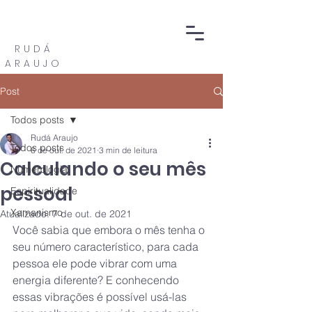
RUDÁ
ARAUJO
Post
Todos posts
Rudá Araujo
Todos posts
6 de out. de 2021
3 min de leitura
Calculando o seu mês
Numerologia
pessoal
Espiritualidade
Xamanismo
Atualizado:
7 de out. de 2021
Você sabia que embora o mês tenha o 
seu número característico, para cada 
pessoa ele pode vibrar com uma 
energia diferente? E conhecendo 
essas vibrações é possível usá-las 